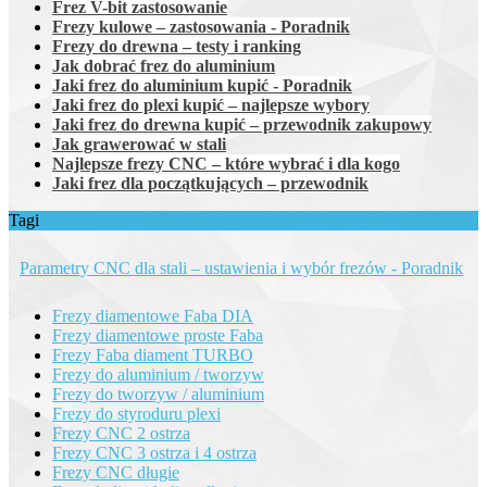
Frez V-bit zastosowanie
Frezy kulowe – zastosowania - Poradnik
Frezy do drewna – testy i ranking
Jak dobrać frez do aluminium
Jaki frez do aluminium kupić - Poradnik
Jaki frez do plexi kupić – najlepsze wybory
Jaki frez do drewna kupić – przewodnik zakupowy
Jak grawerować w stali
Najlepsze frezy CNC – które wybrać i dla kogo
Jaki frez dla początkujących – przewodnik
Tagi
Parametry CNC dla stali – ustawienia i wybór frezów - Poradnik
Frezy diamentowe Faba DIA
Frezy diamentowe proste Faba
Frezy Faba diament TURBO
Frezy do aluminium / tworzyw
Frezy do tworzyw / aluminium
Frezy do styroduru plexi
Frezy CNC 2 ostrza
Frezy CNC 3 ostrza i 4 ostrza
Frezy CNC długie