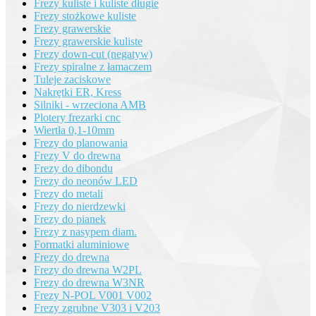
Frezy kuliste i kuliste długie
Frezy stożkowe kuliste
Frezy grawerskie
Frezy grawerskie kuliste
Frezy down-cut (negatyw)
Frezy spiralne z łamaczem
Tuleje zaciskowe
Nakrętki ER, Kress
Silniki - wrzeciona AMB
Plotery frezarki cnc
Wiertła 0,1-10mm
Frezy do planowania
Frezy V do drewna
Frezy do dibondu
Frezy do neonów LED
Frezy do metali
Frezy do nierdzewki
Frezy do pianek
Frezy z nasypem diam.
Formatki aluminiowe
Frezy do drewna
Frezy do drewna W2PL
Frezy do drewna W3NR
Frezy N-POL V001 V002
Frezy zgrubne V303 i V203