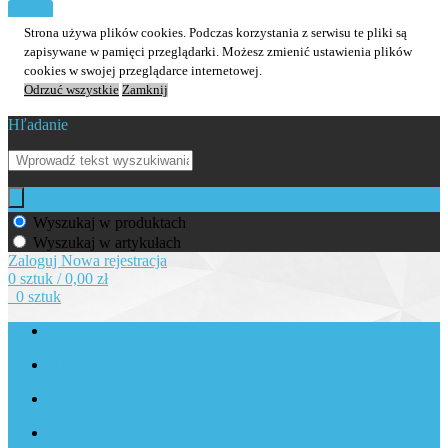
E-shop
Strona używa plików cookies. Podczas korzystania z serwisu te pliki są
zapisywane w pamięci przeglądarki. Możesz zmienić ustawienia plików
cookies w swojej przeglądarce internetowej.
Odrzuć wszystkie
Zamknij
Hľadanie
Wyszukaj w produktach
Wyszukaj w artykułach
Zaloguj
Nowa rejestracja
0 sztuk / 0,00 zł
0 sztuk
O nas
Poradnik i Jak kupować
Zdjęcia