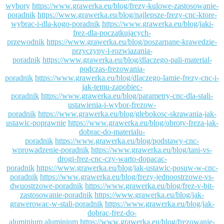
wybory
https://www.grawerka.eu/blog/frezy-kulowe-zastosowanie-
poradnik
https://www.grawerka.eu/blog/najlepsze-frezy-cnc-ktore-
wybrac-i-dla-kogo-poradnik
https://www.grawerka.eu/blog/jaki-
frez-dla-poczatkujacych-
przewodnik
https://www.grawerka.eu/blog/poszarpane-krawedzie-
przyczyny-i-rozwiazania-
poradnik
https://www.grawerka.eu/blog/dlaczego-pali-material-
podczas-frezowania-
poradnik
https://www.grawerka.eu/blog/dlaczego-lamie-frezy-cnc-i-
jak-temu-zapobiec-
poradnik
https://www.grawerka.eu/blog/parametry-cnc-dla-stali-
ustawienia-i-wybor-frezow-
poradnik
https://www.grawerka.eu/blog/glebokosc-skrawania-jak-
ustawic-poprawnie
https://www.grawerka.eu/blog/obroty-freza-jak-
dobrac-do-materialu-
poradnik
https://www.grawerka.eu/blog/podstawy-cnc-
wprowadzenie-poradnik
https://www.grawerka.eu/blog/tani-vs-
drogi-frez-cnc-czy-warto-dopacac-
poradnik
https://www.grawerka.eu/blog/jak-ustawic-posuw-w-cnc-
poradnik
https://www.grawerka.eu/blog/frezy-jednoostrzowe-vs-
dwuostrzowe-poradnik
https://www.grawerka.eu/blog/frez-v-bit-
zastosowanie-poradnik
https://www.grawerka.eu/blog/jak-
grawerowac-w-stali-poradnik
https://www.grawerka.eu/blog/jak-
dobrac-frez-do-
aluminium
aluminium
https://www.grawerka.eu/blog/frezowanie-