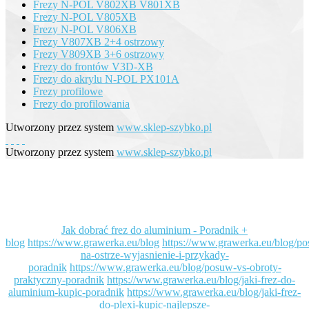
Frezy N-POL V802XB V801XB
Frezy N-POL V805XB
Frezy N-POL V806XB
Frezy V807XB 2+4 ostrzowy
Frezy V809XB 3+6 ostrzowy
Frezy do frontów V3D-XB
Frezy do akrylu N-POL PX101A
Frezy profilowe
Frezy do profilowania
Utworzony przez system
www.sklep-szybko.pl
Utworzony przez system
www.sklep-szybko.pl
Jak dobrać frez do aluminium - Poradnik +
blog
https://www.grawerka.eu/blog
https://www.grawerka.eu/blog/p
na-ostrze-wyjasnienie-i-przykady-
poradnik
https://www.grawerka.eu/blog/posuw-vs-obroty-
praktyczny-poradnik
https://www.grawerka.eu/blog/jaki-frez-do-
aluminium-kupic-poradnik
https://www.grawerka.eu/blog/jaki-frez-
do-plexi-kupic-najlepsze-