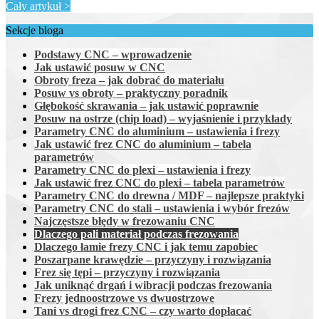
Cały artykuł >
Sekcje bloga
Podstawy CNC – wprowadzenie
Jak ustawić posuw w CNC
Obroty freza – jak dobrać do materiału
Posuw vs obroty – praktyczny poradnik
Głębokość skrawania – jak ustawić poprawnie
Posuw na ostrze (chip load) – wyjaśnienie i przykłady
Parametry CNC do aluminium – ustawienia i frezy
Jak ustawić frez CNC do aluminium – tabela
parametrów
Parametry CNC do plexi – ustawienia i frezy
Jak ustawić frez CNC do plexi – tabela parametrów
Parametry CNC do drewna / MDF – najlepsze praktyki
Parametry CNC do stali – ustawienia i wybór frezów
Najczęstsze błędy w frezowaniu CNC
Dlaczego pali materiał podczas frezowania
Dlaczego łamie frezy CNC i jak temu zapobiec
Poszarpane krawędzie – przyczyny i rozwiązania
Frez się tępi – przyczyny i rozwiązania
Jak uniknąć drgań i wibracji podczas frezowania
Frezy jednoostrzowe vs dwuostrzowe
Tani vs drogi frez CNC – czy warto dopłacać