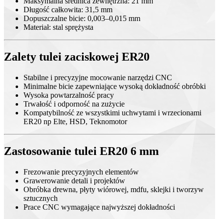
Maksymalna średnica zewnętrzna: 21 mm
Długość całkowita: 31,5 mm
Dopuszczalne bicie: 0,003–0,015 mm
Materiał: stal sprężysta
Zalety tulei zaciskowej ER20
Stabilne i precyzyjne mocowanie narzędzi CNC
Minimalne bicie zapewniające wysoką dokładność obróbki
Wysoka powtarzalność pracy
Trwałość i odporność na zużycie
Kompatybilność ze wszystkimi uchwytami i wrzecionami
ER20 np Elte, HSD, Teknomotor
Zastosowanie tulei ER20 6 mm
Frezowanie precyzyjnych elementów
Grawerowanie detali i projektów
Obróbka drewna, płyty wiórowej, mdfu, sklejki i tworzyw
sztucznych
Prace CNC wymagające najwyższej dokładności