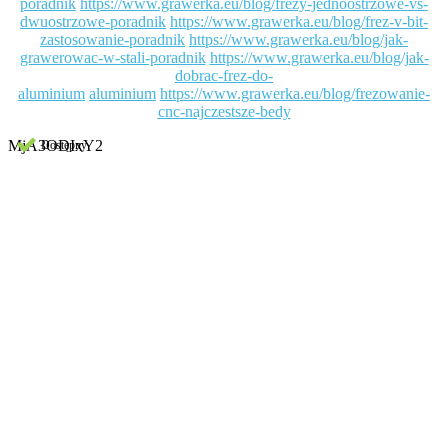
poradnik
https://www.grawerka.eu/blog/frezy-jednoostrzowe-vs-
dwuostrzowe-poradnik
https://www.grawerka.eu/blog/frez-v-bit-
zastosowanie-poradnik
https://www.grawerka.eu/blog/jak-
grawerowac-w-stali-poradnik
https://www.grawerka.eu/blog/jak-
dobrac-frez-do-
aluminium
aluminium
https://www.grawerka.eu/blog/frezowanie-
cnc-najczestsze-bedy
MjA3ODIxY2
Dostępny