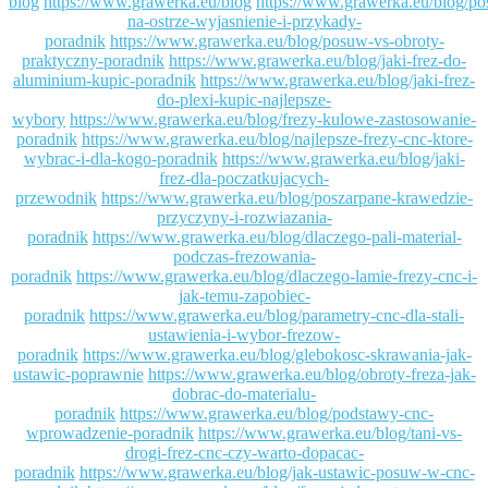
blog
https://www.grawerka.eu/blog
https://www.grawerka.eu/blog/p
na-ostrze-wyjasnienie-i-przykady-
poradnik
https://www.grawerka.eu/blog/posuw-vs-obroty-
praktyczny-poradnik
https://www.grawerka.eu/blog/jaki-frez-do-
aluminium-kupic-poradnik
https://www.grawerka.eu/blog/jaki-frez-
do-plexi-kupic-najlepsze-
wybory
https://www.grawerka.eu/blog/frezy-kulowe-zastosowanie-
poradnik
https://www.grawerka.eu/blog/najlepsze-frezy-cnc-ktore-
wybrac-i-dla-kogo-poradnik
https://www.grawerka.eu/blog/jaki-
frez-dla-poczatkujacych-
przewodnik
https://www.grawerka.eu/blog/poszarpane-krawedzie-
przyczyny-i-rozwiazania-
poradnik
https://www.grawerka.eu/blog/dlaczego-pali-material-
podczas-frezowania-
poradnik
https://www.grawerka.eu/blog/dlaczego-lamie-frezy-cnc-i-
jak-temu-zapobiec-
poradnik
https://www.grawerka.eu/blog/parametry-cnc-dla-stali-
ustawienia-i-wybor-frezow-
poradnik
https://www.grawerka.eu/blog/glebokosc-skrawania-jak-
ustawic-poprawnie
https://www.grawerka.eu/blog/obroty-freza-jak-
dobrac-do-materialu-
poradnik
https://www.grawerka.eu/blog/podstawy-cnc-
wprowadzenie-poradnik
https://www.grawerka.eu/blog/tani-vs-
drogi-frez-cnc-czy-warto-dopacac-
poradnik
https://www.grawerka.eu/blog/jak-ustawic-posuw-w-cnc-