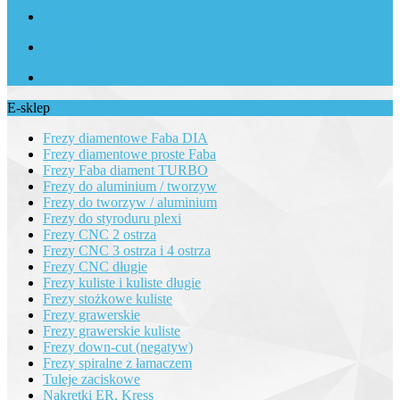
Kontakt
Regulamin
Blog
E-sklep
Frezy diamentowe Faba DIA
Frezy diamentowe proste Faba
Frezy Faba diament TURBO
Frezy do aluminium / tworzyw
Frezy do tworzyw / aluminium
Frezy do styroduru plexi
Frezy CNC 2 ostrza
Frezy CNC 3 ostrza i 4 ostrza
Frezy CNC długie
Frezy kuliste i kuliste długie
Frezy stożkowe kuliste
Frezy grawerskie
Frezy grawerskie kuliste
Frezy down-cut (negatyw)
Frezy spiralne z łamaczem
Tuleje zaciskowe
Nakrętki ER, Kress