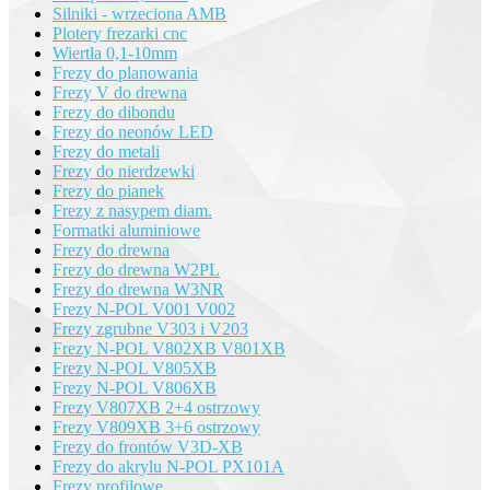
Silniki - wrzeciona AMB
Plotery frezarki cnc
Wiertła 0,1-10mm
Frezy do planowania
Frezy V do drewna
Frezy do dibondu
Frezy do neonów LED
Frezy do metali
Frezy do nierdzewki
Frezy do pianek
Frezy z nasypem diam.
Formatki aluminiowe
Frezy do drewna
Frezy do drewna W2PL
Frezy do drewna W3NR
Frezy N-POL V001 V002
Frezy zgrubne V303 i V203
Frezy N-POL V802XB V801XB
Frezy N-POL V805XB
Frezy N-POL V806XB
Frezy V807XB 2+4 ostrzowy
Frezy V809XB 3+6 ostrzowy
Frezy do frontów V3D-XB
Frezy do akrylu N-POL PX101A
Frezy profilowe