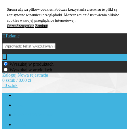
Strona używa plików cookies. Podczas korzystania z serwisu te pliki są
zapisywane w pamięci przeglądarki. Możesz zmienić ustawienia plików
cookies w swojej przeglądarce internetowej.
Odrzuć wszystkie
Zamknij
Hľadanie
Wyszukaj w produktach
Wyszukaj w artykułach
Zaloguj
Nowa rejestracja
0 sztuk / 0,00 zł
0 sztuk
O nas
Poradnik i Jak kupować
Zdjęcia